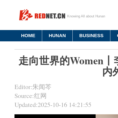
Knowing All about Hunan
HOME
HUNAN
BUSINESS
走向世界的Women
内
Editor:朱闻芩
Source:红网
Updated:2025-10-16 14:21:55